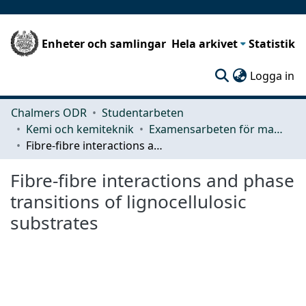
Enheter och samlingar
Hela arkivet
Statistik
(c
Logga in
Chalmers ODR
Studentarbeten
Kemi och kemiteknik
Examensarbeten för masterexamen
Fibre-fibre interactions and phase transitions of lignocellulosic substrates
Fibre-fibre interactions and phase
transitions of lignocellulosic
substrates