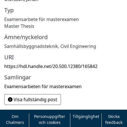
Typ
Examensarbete för masterexamen
Master Thesis
Ämne/nyckelord
Samhällsbyggnadsteknik
,
Civil Engineering
URI
https://hdl.handle.net/20.500.12380/165842
Samlingar
Examensarbeten för masterexamen
Visa fullständig post
Om
Personuppgifter
Tillgänglighet
Skicka
Chalmers
och cookies
feedback