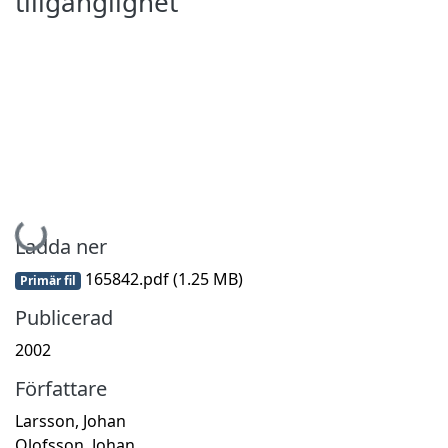
tillgänglighet
Hämtar...
Ladda ner
165842.pdf
(1.25 MB)
Primär fil
Publicerad
2002
Författare
Larsson, Johan
Olofsson, Johan