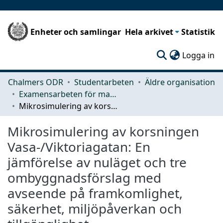
Enheter och samlingar
Hela arkivet
Statistik
(c
Logga in
Chalmers ODR
Studentarbeten
Äldre organisation
Examensarbeten för masterexamen
Mikrosimulering av korsningen Vasa-/Viktoriagatan: En jämförelse av nuläget och tre ombyggnadsförslag med avseende på framkomlighet, säkerhet, miljöpåverkan och tillgänglighet
Mikrosimulering av korsningen
Vasa-/Viktoriagatan: En
jämförelse av nuläget och tre
ombyggnadsförslag med
avseende på framkomlighet,
säkerhet, miljöpåverkan och