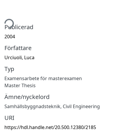
tar...
Publicerad
2004
Författare
Urciuoli, Luca
Typ
Examensarbete för masterexamen
Master Thesis
Ämne/nyckelord
Samhällsbyggnadsteknik
,
Civil Engineering
URI
https://hdl.handle.net/20.500.12380/2185