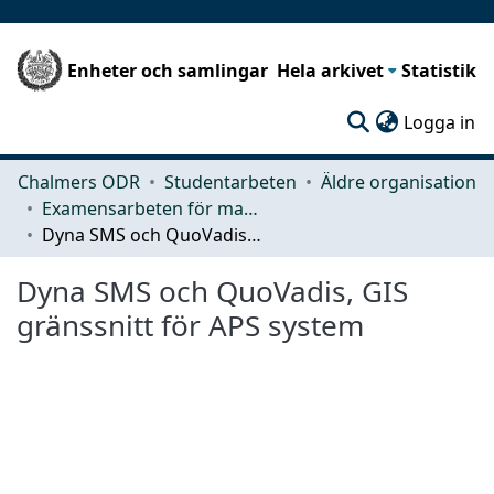
Enheter och samlingar
Hela arkivet
Statistik
(c
Logga in
Chalmers ODR
Studentarbeten
Äldre organisation
Examensarbeten för masterexamen
Dyna SMS och QuoVadis, GIS gränssnitt för APS system
Dyna SMS och QuoVadis, GIS
gränssnitt för APS system