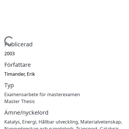
Hämtar...
Publicerad
2003
Författare
Timander, Erik
Typ
Examensarbete för masterexamen
Master Thesis
Ämne/nyckelord
Katalys
,
Energi
,
Hållbar utveckling
,
Materialvetenskap
,
Nanovetenskap och nanoteknik
,
Transport
,
Catalysis
,