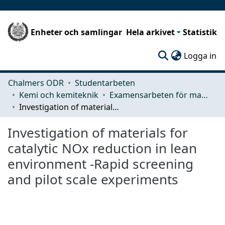
Enheter och samlingar
Hela arkivet
Statistik
(c
Logga in
Chalmers ODR
Studentarbeten
Kemi och kemiteknik
Examensarbeten för masterexamen
Investigation of materials for catalytic NOx reduction in lean environment -Rapid screening and pilot scale experiments
Investigation of materials for
catalytic NOx reduction in lean
environment -Rapid screening
and pilot scale experiments