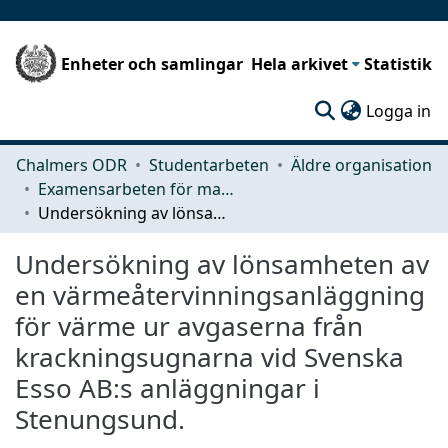
Enheter och samlingar
Hela arkivet
Statistik
(c
Logga in
Chalmers ODR
Studentarbeten
Äldre organisation
Examensarbeten för masterexamen
Undersökning av lönsamheten av en värmeåtervinningsanläggning för värme ur avgaserna från krackningsugnarna vid Svenska Esso AB:s anläggningar i Stenungsund.
Undersökning av lönsamheten av
en värmeåtervinningsanläggning
för värme ur avgaserna från
krackningsugnarna vid Svenska
Esso AB:s anläggningar i
Stenungsund.