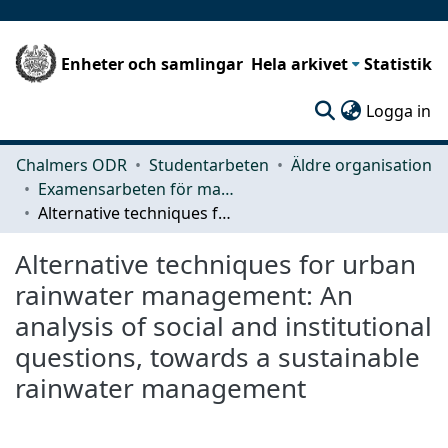
Enheter och samlingar
Hela arkivet
Statistik
(c
Logga in
Chalmers ODR
Studentarbeten
Äldre organisation
Examensarbeten för masterexamen
Alternative techniques for urban rainwater management: An analysis of social and institutional questions, towards a sustainable rainwater management
Alternative techniques for urban
rainwater management: An
analysis of social and institutional
questions, towards a sustainable
rainwater management