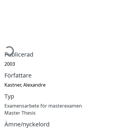
mtar...
Publicerad
2003
Författare
Kastner, Alexandre
Typ
Examensarbete för masterexamen
Master Thesis
Ämne/nyckelord