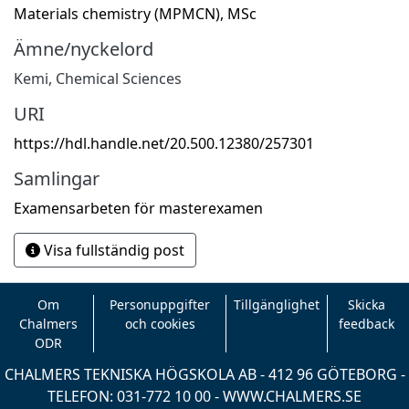
Materials chemistry (MPMCN), MSc
Ämne/nyckelord
Kemi
,
Chemical Sciences
URI
https://hdl.handle.net/20.500.12380/257301
Samlingar
Examensarbeten för masterexamen
Visa fullständig post
Om
Personuppgifter
Tillgänglighet
Skicka
Chalmers
och cookies
feedback
ODR
CHALMERS TEKNISKA HÖGSKOLA AB - 412 96 GÖTEBORG -
TELEFON: 031-772 10 00 -
WWW.CHALMERS.SE