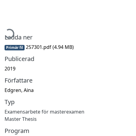
mtar...
Ladda ner
257301.pdf
(4.94 MB)
Primär fil
Publicerad
2019
Författare
Edgren, Aina
Typ
Examensarbete för masterexamen
Master Thesis
Program