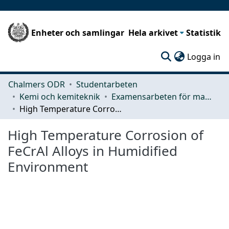
Enheter och samlingar
Hela arkivet
Statistik
(c
Logga in
Chalmers ODR
Studentarbeten
Kemi och kemiteknik
Examensarbeten för masterexamen
High Temperature Corrosion of FeCrAl Alloys in Humidiﬁed Environment
High Temperature Corrosion of
FeCrAl Alloys in Humidiﬁed
Environment