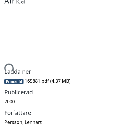
Africa
mtar...
Ladda ner
165881.pdf
(4.37 MB)
Primär fil
Publicerad
2000
Författare
Persson, Lennart