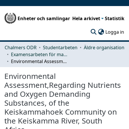
Enheter och samlingar
Hela arkivet
Statistik
(c
Logga in
Chalmers ODR
Studentarbeten
Äldre organisation
Examensarbeten för masterexamen
Environmental Assessment,Regarding Nutrients and Oxygen Demanding Substances, of the Keiskammahoek Community on the Keiskamma River, South Africa
Environmental
Assessment,Regarding Nutrients
and Oxygen Demanding
Substances, of the
Keiskammahoek Community on
the Keiskamma River, South