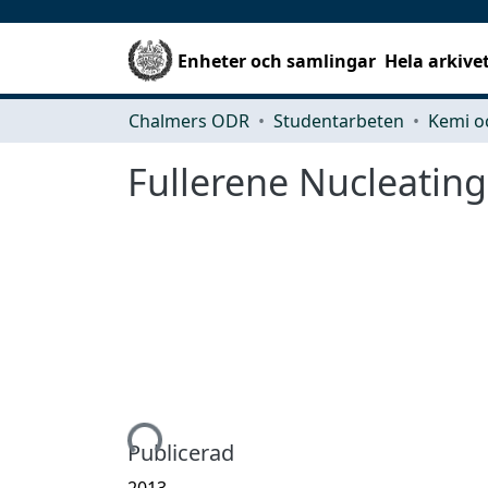
Enheter och samlingar
Hela arkive
Chalmers ODR
Studentarbeten
Kemi o
Fullerene Nucleating
Hämtar...
Publicerad
2013