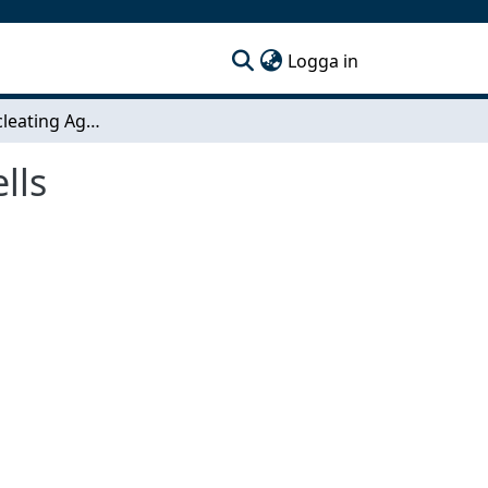
(current)
Logga in
Fullerene Nucleating Agents for Polymer Solar Cells
lls