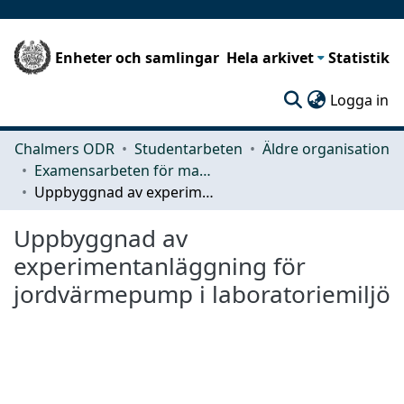
Enheter och samlingar
Hela arkivet
Statistik
(c
Logga in
Chalmers ODR
Studentarbeten
Äldre organisation
Examensarbeten för masterexamen
Uppbyggnad av experimentanläggning för jordvärmepump i laboratoriemiljö
Uppbyggnad av
experimentanläggning för
jordvärmepump i laboratoriemiljö