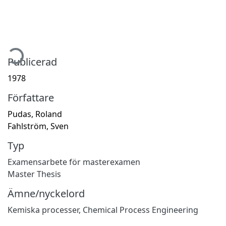
mtar...
Publicerad
1978
Författare
Pudas, Roland
Fahlström, Sven
Typ
Examensarbete för masterexamen
Master Thesis
Ämne/nyckelord
Kemiska processer
,
Chemical Process Engineering