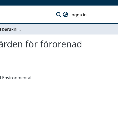
(current)
Logga in
Osäkerheter vid beräkning av platsspecifika riktvärden för förorenad mark studie vid Gullspångs Elektrokemiska AB
värden för förorenad
d Environmental