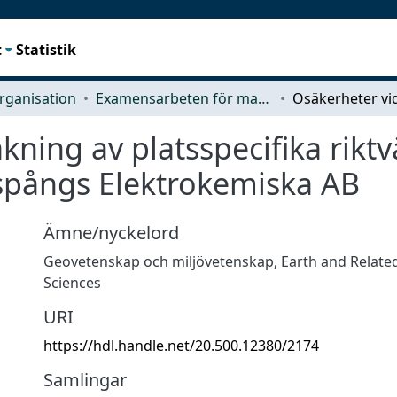
t
Statistik
rganisation
Examensarbeten för masterexamen
kning av platsspecifika rikt
lspångs Elektrokemiska AB
Ämne/nyckelord
Geovetenskap och miljövetenskap
,
Earth and Relate
Sciences
URI
https://hdl.handle.net/20.500.12380/2174
Samlingar