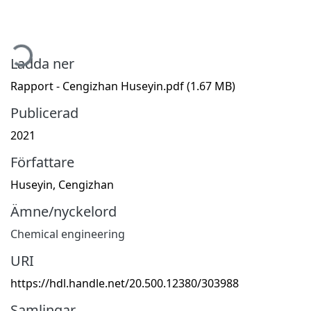
mtar...
Ladda ner
Rapport - Cengizhan Huseyin.pdf
(1.67 MB)
Publicerad
2021
Författare
Huseyin, Cengizhan
Ämne/nyckelord
Chemical engineering
URI
https://hdl.handle.net/20.500.12380/303988
Samlingar