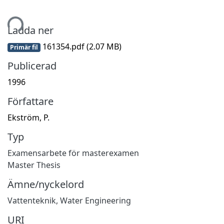
mtar...
Ladda ner
161354.pdf
(2.07 MB)
Primär fil
Publicerad
1996
Författare
Ekström, P.
Typ
Examensarbete för masterexamen
Master Thesis
Ämne/nyckelord
Vattenteknik
,
Water Engineering
URI