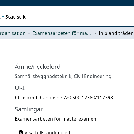
t
Statistik
rganisation
Examensarbeten för masterexamen
In bland träden
Ämne/nyckelord
Samhällsbyggnadsteknik
,
Civil Engineering
URI
https://hdl.handle.net/20.500.12380/117398
Samlingar
Examensarbeten för masterexamen
Visa fullständig post