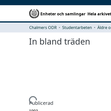
Enheter och samlingar
Hela arkive
Chalmers ODR
Studentarbeten
Äldre o
In bland träden
Hämtar...
Publicerad
1993