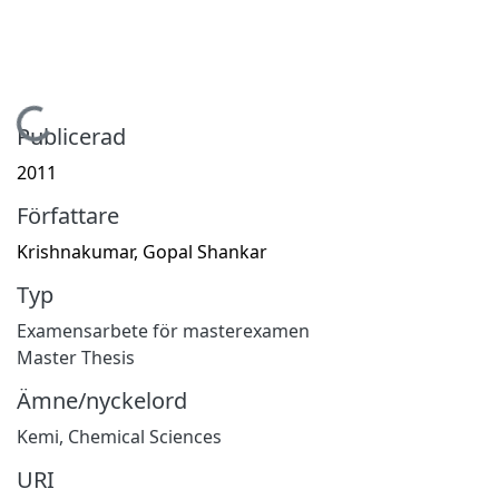
Hämtar...
Publicerad
2011
Författare
Krishnakumar, Gopal Shankar
Typ
Examensarbete för masterexamen
Master Thesis
Ämne/nyckelord
Kemi
,
Chemical Sciences
URI