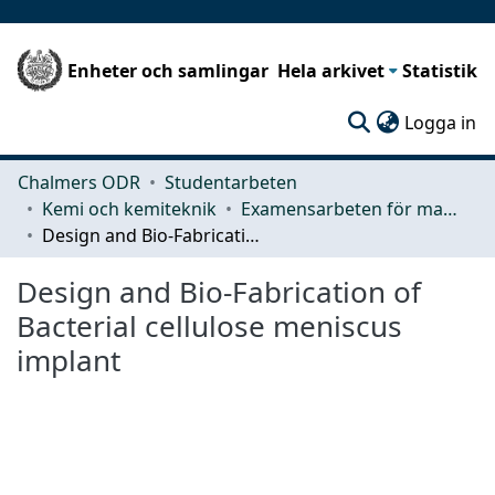
Enheter och samlingar
Hela arkivet
Statistik
(c
Logga in
Chalmers ODR
Studentarbeten
Kemi och kemiteknik
Examensarbeten för masterexamen
Design and Bio-Fabrication of Bacterial cellulose meniscus implant
Design and Bio-Fabrication of
Bacterial cellulose meniscus
implant