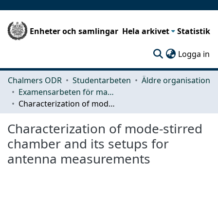
Enheter och samlingar
Hela arkivet
Statistik
(c
Logga in
Chalmers ODR
Studentarbeten
Äldre organisation
Examensarbeten för masterexamen
Characterization of mode-stirred chamber and its setups for antenna measurements
Characterization of mode-stirred
chamber and its setups for
antenna measurements