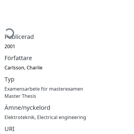
mtar...
Publicerad
2001
Författare
Carlsson, Charlie
Typ
Examensarbete för masterexamen
Master Thesis
Ämne/nyckelord
Elektroteknik
,
Electrical engineering
URI