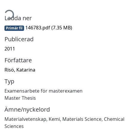
tar...
Ladda ner
146783.pdf
(7.35 MB)
Primär fil
Publicerad
2011
Författare
Risö, Katarina
Typ
Examensarbete för masterexamen
Master Thesis
Ämne/nyckelord
Materialvetenskap
,
Kemi
,
Materials Science
,
Chemical
Sciences