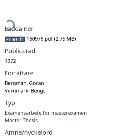
mtar...
Ladda ner
160976.pdf
(2.75 MB)
Primär fil
Publicerad
1972
Författare
Bergman, Göran
Vernmark, Bengt
Typ
Examensarbete för masterexamen
Master Thesis
Ämne/nyckelord