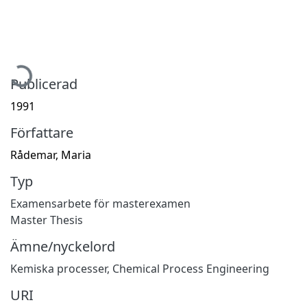
ämtar...
Publicerad
1991
Författare
Rådemar, Maria
Typ
Examensarbete för masterexamen
Master Thesis
Ämne/nyckelord
Kemiska processer
,
Chemical Process Engineering
URI