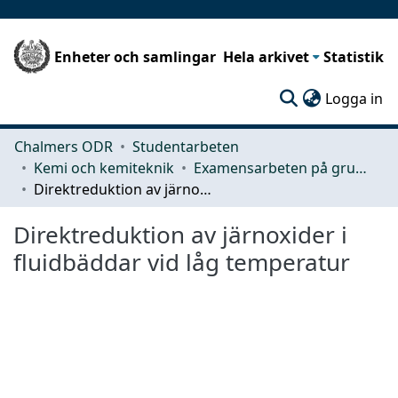
Enheter och samlingar
Hela arkivet
Statistik
(c
Logga in
Chalmers ODR
Studentarbeten
Kemi och kemiteknik
Examensarbeten på grundnivå
Direktreduktion av järnoxider i fluidbäddar vid låg temperatur
Direktreduktion av järnoxider i
fluidbäddar vid låg temperatur