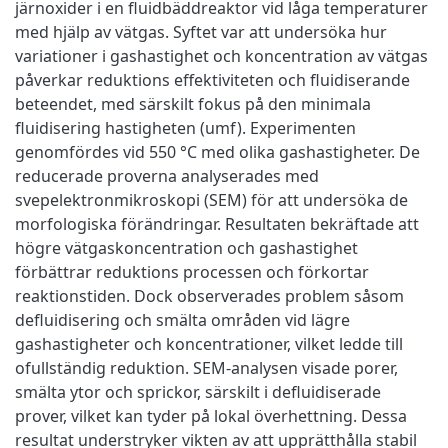
järnoxider i en fluidbäddreaktor vid låga temperaturer
med hjälp av vätgas. Syftet var att undersöka hur
variationer i gashastighet och koncentration av vätgas
påverkar reduktions effektiviteten och fluidiserande
beteendet, med särskilt fokus på den minimala
fluidisering hastigheten (umf). Experimenten
genomfördes vid 550 °C med olika gashastigheter. De
reducerade proverna analyserades med
svepelektronmikroskopi (SEM) för att undersöka de
morfologiska förändringar. Resultaten bekräftade att
högre vätgaskoncentration och gashastighet
förbättrar reduktions processen och förkortar
reaktionstiden. Dock observerades problem såsom
defluidisering och smälta områden vid lägre
gashastigheter och koncentrationer, vilket ledde till
ofullständig reduktion. SEM-analysen visade porer,
smälta ytor och sprickor, särskilt i defluidiserade
prover, vilket kan tyder på lokal överhettning. Dessa
resultat understryker vikten av att upprätthålla stabil