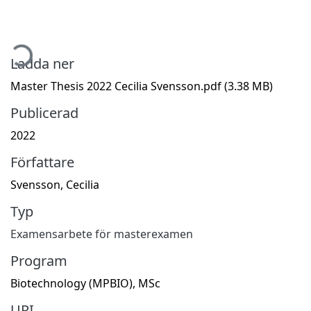
mtar...
Ladda ner
Master Thesis 2022 Cecilia Svensson.pdf
(3.38 MB)
Publicerad
2022
Författare
Svensson, Cecilia
Typ
Examensarbete för masterexamen
Program
Biotechnology (MPBIO), MSc
URI