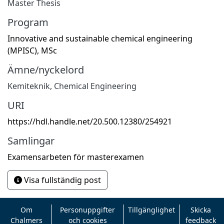
Master Thesis
Program
Innovative and sustainable chemical engineering
(MPISC), MSc
Ämne/nyckelord
Kemiteknik
,
Chemical Engineering
URI
https://hdl.handle.net/20.500.12380/254921
Samlingar
Examensarbeten för masterexamen
Visa fullständig post
Om
Personuppgifter
Tillgänglighet
Skicka
Chalmers
och cookies
feedback