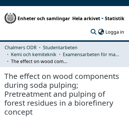
Enheter och samlingar
Hela arkivet
Statistik
(c
Logga in
Chalmers ODR
Studentarbeten
Kemi och kemiteknik
Examensarbeten för masterexamen
The effect on wood components during soda pulping; Pretreatment and pulping of forest residues in a biorefinery concept
The effect on wood components
during soda pulping;
Pretreatment and pulping of
forest residues in a biorefinery
concept