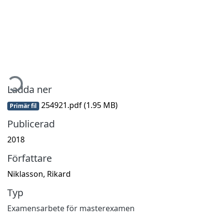
mtar...
Ladda ner
254921.pdf
(1.95 MB)
Primär fil
Publicerad
2018
Författare
Niklasson, Rikard
Typ
Examensarbete för masterexamen