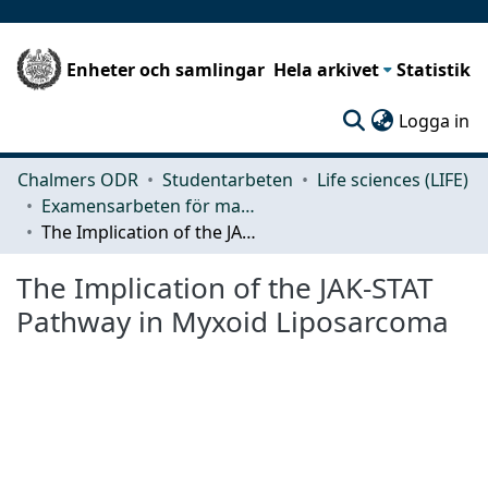
Enheter och samlingar
Hela arkivet
Statistik
(c
Logga in
Chalmers ODR
Studentarbeten
Life sciences (LIFE)
Examensarbeten för masterexamen
The Implication of the JAK-STAT Pathway in Myxoid Liposarcoma
The Implication of the JAK-STAT
Pathway in Myxoid Liposarcoma