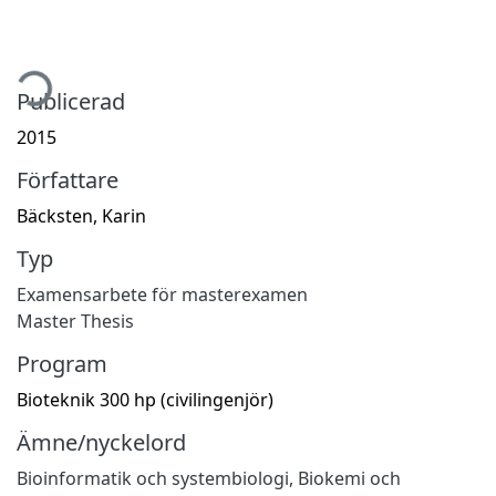
tar...
Publicerad
2015
Författare
Bäcksten, Karin
Typ
Examensarbete för masterexamen
Master Thesis
Program
Bioteknik 300 hp (civilingenjör)
Ämne/nyckelord
Bioinformatik och systembiologi
,
Biokemi och