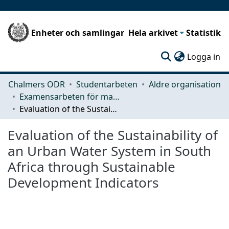
Enheter och samlingar
Hela arkivet
Statistik
(c
Logga in
Chalmers ODR
Studentarbeten
Äldre organisation
Examensarbeten för masterexamen
Evaluation of the Sustainability of an Urban Water System in South Africa through Sustainable Development Indicators
Evaluation of the Sustainability of
an Urban Water System in South
Africa through Sustainable
Development Indicators