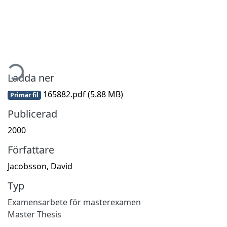
mtar...
Ladda ner
165882.pdf
(5.88 MB)
Primär fil
Publicerad
2000
Författare
Jacobsson, David
Typ
Examensarbete för masterexamen
Master Thesis