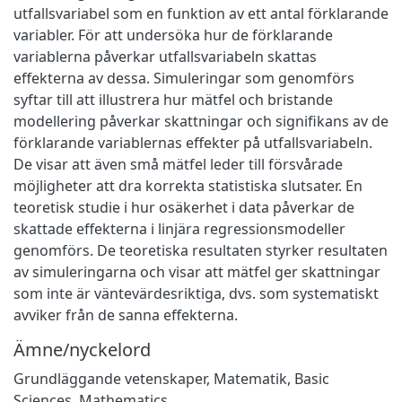
utfallsvariabel som en funktion av ett antal förklarande
variabler. För att undersöka hur de förklarande
variablerna påverkar utfallsvariabeln skattas
effekterna av dessa. Simuleringar som genomförs
syftar till att illustrera hur mätfel och bristande
modellering påverkar skattningar och signifikans av de
förklarande variablernas effekter på utfallsvariabeln.
De visar att även små mätfel leder till försvårade
möjligheter att dra korrekta statistiska slutsater. En
teoretisk studie i hur osäkerhet i data påverkar de
skattade effekterna i linjära regressionsmodeller
genomförs. De teoretiska resultaten styrker resultaten
av simuleringarna och visar att mätfel ger skattningar
som inte är väntevärdesriktiga, dvs. som systematiskt
avviker från de sanna effekterna.
Ämne/nyckelord
Grundläggande vetenskaper
,
Matematik
,
Basic
Sciences
,
Mathematics