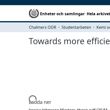
Enheter och samlingar
Hela arkive
Chalmers ODR
Studentarbeten
Kemi o
Towards more efficie
Hämtar...
Ladda ner
Jessica Johnsson Masters_thesis.pdf
(20.84