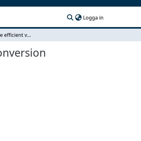
(current)
Logga in
Towards more efficient visible-to-UV photon upconversion
onversion