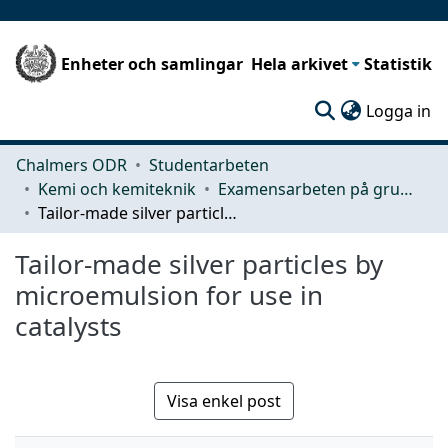
Enheter och samlingar
Hela arkivet
Statistik
(c
Logga in
Chalmers ODR
Studentarbeten
Kemi och kemiteknik
Examensarbeten på grundnivå
Tailor-made silver particles by microemulsion for use in catalysts
Tailor-made silver particles by
microemulsion for use in
catalysts
Visa enkel post