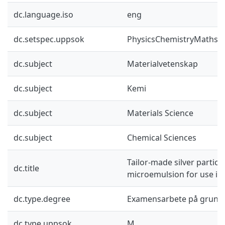
dc.language.iso
eng
dc.setspec.uppsok
PhysicsChemistryMaths
dc.subject
Materialvetenskap
dc.subject
Kemi
dc.subject
Materials Science
dc.subject
Chemical Sciences
Tailor-made silver particl
dc.title
microemulsion for use in 
dc.type.degree
Examensarbete på grund
dc.type.uppsok
M