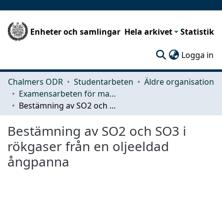
Enheter och samlingar
Hela arkivet
Statistik
(c
Logga in
Chalmers ODR
Studentarbeten
Äldre organisation
Examensarbeten för masterexamen
Bestämning av SO2 och SO3 i rökgaser från en oljeeldad ångpanna
Bestämning av SO2 och SO3 i
rökgaser från en oljeeldad
ångpanna