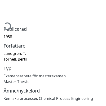
ämtar...
Publicerad
1958
Författare
Lundgren, T.
Törnell, Bertil
Typ
Examensarbete för masterexamen
Master Thesis
Ämne/nyckelord
Kemiska processer
,
Chemical Process Engineering