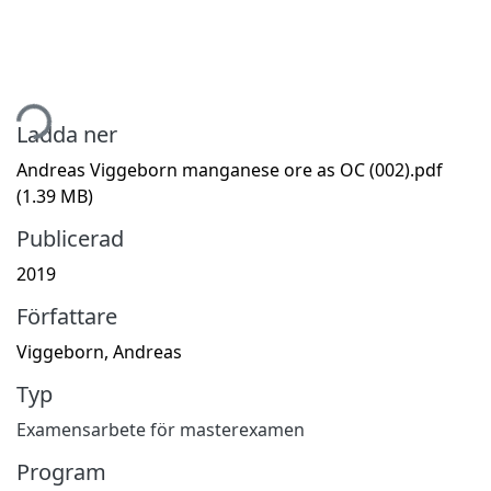
tar...
Ladda ner
Andreas Viggeborn manganese ore as OC (002).pdf
(1.39 MB)
Publicerad
2019
Författare
Viggeborn, Andreas
Typ
Examensarbete för masterexamen
Program