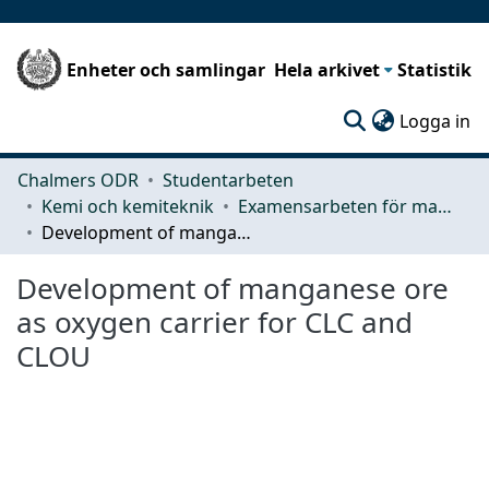
Enheter och samlingar
Hela arkivet
Statistik
(c
Logga in
Chalmers ODR
Studentarbeten
Kemi och kemiteknik
Examensarbeten för masterexamen
Development of manganese ore as oxygen carrier for CLC and CLOU
Development of manganese ore
as oxygen carrier for CLC and
CLOU