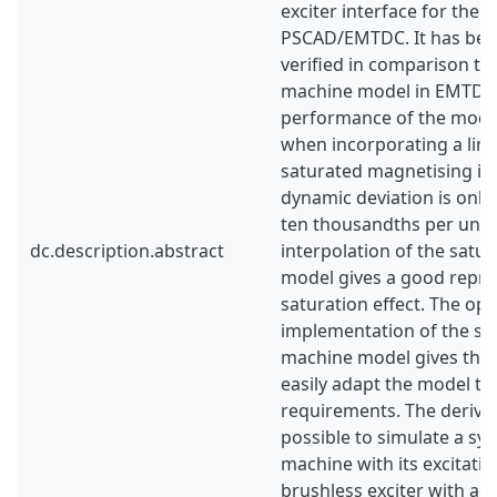
exciter interface for the 
PSCAD/EMTDC. It has bee
verified in comparison to
machine model in EMTDC
performance of the model
when incorporating a linea
saturated magnetising in
dynamic deviation is only
ten thousandths per unit.
dc.description.abstract
interpolation of the satur
model gives a good repre
saturation effect. The op
implementation of the s
machine model gives the p
easily adapt the model to 
requirements. The derive
possible to simulate a s
machine with its excitatio
brushless exciter with ac/