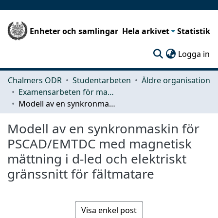
Enheter och samlingar
Hela arkivet
Statistik
(c
Logga in
Chalmers ODR
Studentarbeten
Äldre organisation
Examensarbeten för masterexamen
Modell av en synkronmaskin för PSCAD/EMTDC med magnetisk mättning i d-led och elektriskt gränssnitt för fältmatare
Modell av en synkronmaskin för
PSCAD/EMTDC med magnetisk
mättning i d-led och elektriskt
gränssnitt för fältmatare
Visa enkel post