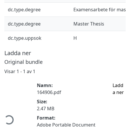
dc.type.degree
Examensarbete för mast
dc.type.degree
Master Thesis
dc.type.uppsok
H
Ladda ner
Original bundle
Visar
1 - 1 av 1
Namn:
Ladd
164906.pdf
a ner
Size:
Hämtar...
2.47 MB
Format:
Adobe Portable Document