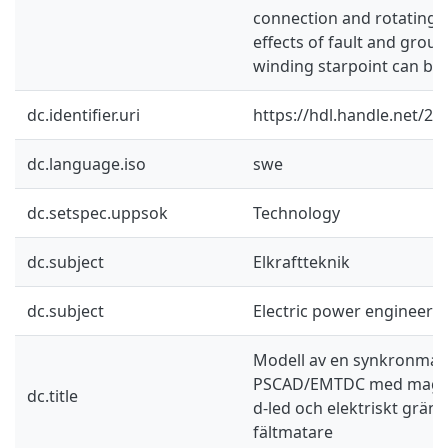
connection and rotating re
effects of fault and groun
winding starpoint can be 
dc.identifier.uri
https://hdl.handle.net/2
dc.language.iso
swe
dc.setspec.uppsok
Technology
dc.subject
Elkraftteknik
dc.subject
Electric power engineeri
Modell av en synkronmas
PSCAD/EMTDC med magnet
dc.title
d-led och elektriskt gräns
fältmatare