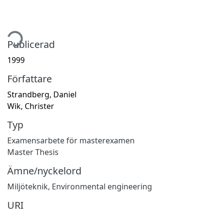
tar...
Publicerad
1999
Författare
Strandberg, Daniel
Wik, Christer
Typ
Examensarbete för masterexamen
Master Thesis
Ämne/nyckelord
Miljöteknik
,
Environmental engineering
URI