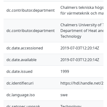
Chalmers tekniska högskol
dc.contributor.department
för värmeteknik och mask
Chalmers University of Te
dc.contributor.department
Department of Heat and
Technology
dc.date.accessioned
2019-07-03T12:20:14Z
dc.date.available
2019-07-03T12:20:14Z
dc.date.issued
1999
dc.identifier.uri
https://hdl.handle.net/2
dc.language.iso
swe
dc.setspec.uppsok
Technology