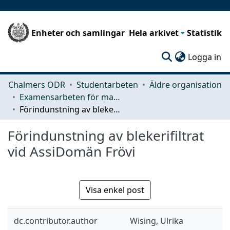
Enheter och samlingar
Hela arkivet
Statistik
(c
Logga in
Chalmers ODR
Studentarbeten
Äldre organisation
Examensarbeten för masterexamen
Förindunstning av blekerifiltrat vid AssiDomän Frövi
Förindunstning av blekerifiltrat
vid AssiDomän Frövi
Visa enkel post
dc.contributor.author
Wising, Ulrika