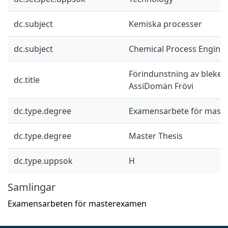
dc.subject
Kemiska processer
dc.subject
Chemical Process Engine
Förindunstning av blekerif
dc.title
AssiDomän Frövi
dc.type.degree
Examensarbete för mast
dc.type.degree
Master Thesis
dc.type.uppsok
H
Samlingar
Examensarbeten för masterexamen