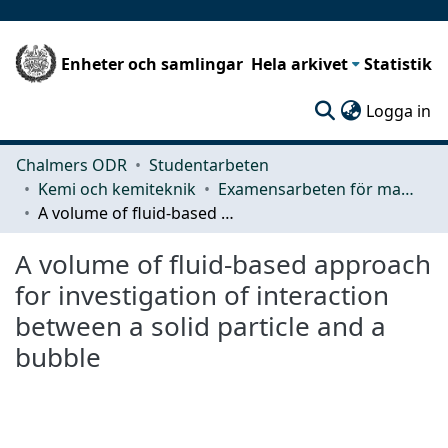
Enheter och samlingar
Hela arkivet
Statistik
(c
Logga in
Chalmers ODR
Studentarbeten
Kemi och kemiteknik
Examensarbeten för masterexamen
A volume of fluid-based approach for investigation of interaction between a solid particle and a bubble
A volume of fluid-based approach
for investigation of interaction
between a solid particle and a
bubble