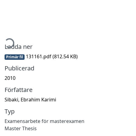
mtar...
Ladda ner
131161.pdf
(812.54 KB)
Primär fil
Publicerad
2010
Författare
Sibaki, Ebrahim Karimi
Typ
Examensarbete för masterexamen
Master Thesis