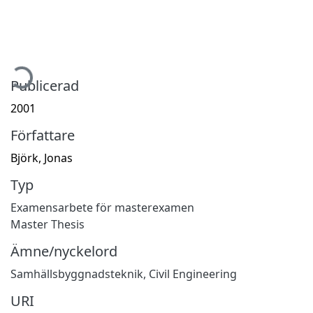
mtar...
Publicerad
2001
Författare
Björk, Jonas
Typ
Examensarbete för masterexamen
Master Thesis
Ämne/nyckelord
Samhällsbyggnadsteknik
,
Civil Engineering
URI