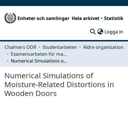
Enheter och samlingar
Hela arkivet
Statistik
(c
Logga in
Chalmers ODR
Studentarbeten
Äldre organisation
Examensarbeten för masterexamen
Numerical Simulations of Moisture-Related Distortions in Wooden Doors
Numerical Simulations of
Moisture-Related Distortions in
Wooden Doors