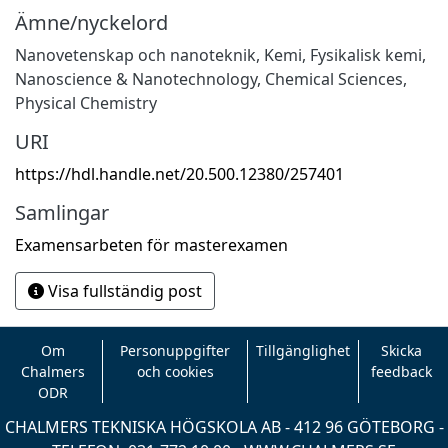
Ämne/nyckelord
Nanovetenskap och nanoteknik
,
Kemi
,
Fysikalisk kemi
,
Nanoscience & Nanotechnology
,
Chemical Sciences
,
Physical Chemistry
URI
https://hdl.handle.net/20.500.12380/257401
Samlingar
Examensarbeten för masterexamen
Visa fullständig post
Om
Personuppgifter
Tillgänglighet
Skicka
Chalmers
och cookies
feedback
ODR
CHALMERS TEKNISKA HÖGSKOLA AB - 412 96 GÖTEBORG -