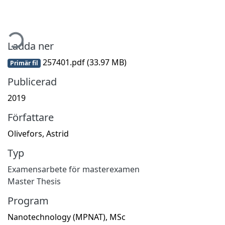
mtar...
Ladda ner
257401.pdf
(33.97 MB)
Primär fil
Publicerad
2019
Författare
Olivefors, Astrid
Typ
Examensarbete för masterexamen
Master Thesis
Program
Nanotechnology (MPNAT), MSc