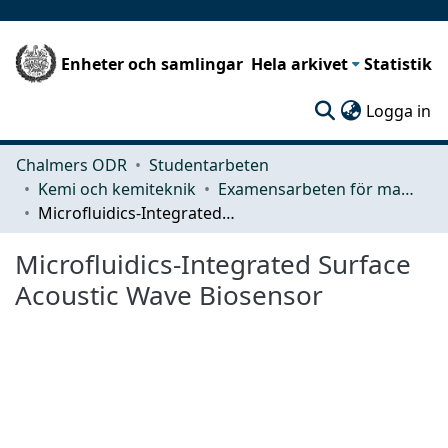
Enheter och samlingar
Hela arkivet
Statistik
(c
Logga in
Chalmers ODR
Studentarbeten
Kemi och kemiteknik
Examensarbeten för masterexamen
Microﬂuidics-Integrated Surface Acoustic Wave Biosensor
Microﬂuidics-Integrated Surface
Acoustic Wave Biosensor