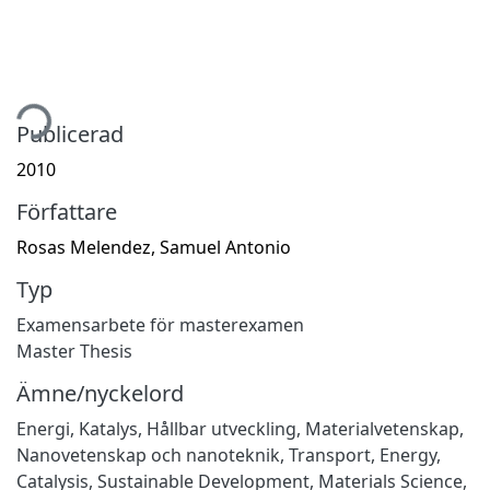
tar...
Publicerad
2010
Författare
Rosas Melendez, Samuel Antonio
Typ
Examensarbete för masterexamen
Master Thesis
Ämne/nyckelord
Energi
,
Katalys
,
Hållbar utveckling
,
Materialvetenskap
,
Nanovetenskap och nanoteknik
,
Transport
,
Energy
,
Catalysis
,
Sustainable Development
,
Materials Science
,