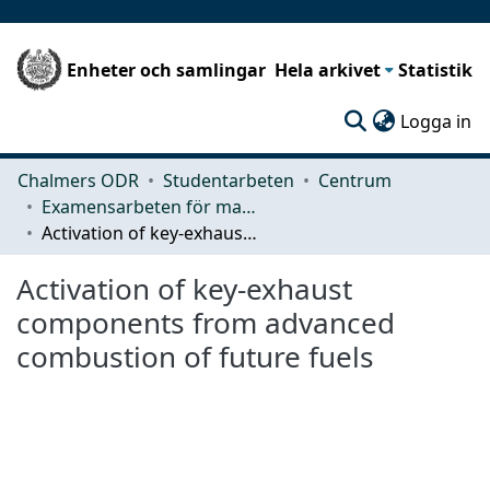
Enheter och samlingar
Hela arkivet
Statistik
(c
Logga in
Chalmers ODR
Studentarbeten
Centrum
Examensarbeten för masterexamen
Activation of key-exhaust components from advanced combustion of future fuels
Activation of key-exhaust
components from advanced
combustion of future fuels