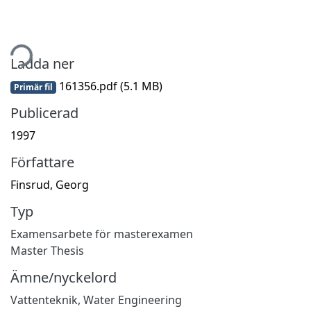
tar...
Ladda ner
161356.pdf
(5.1 MB)
Primär fil
Publicerad
1997
Författare
Finsrud, Georg
Typ
Examensarbete för masterexamen
Master Thesis
Ämne/nyckelord
Vattenteknik
,
Water Engineering