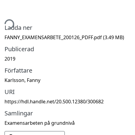
tar...
Ladda ner
FANNY_EXAMENSARBETE_200126_PDFF.pdf
(3.49 MB)
Publicerad
2019
Författare
Karlsson, Fanny
URI
https://hdl.handle.net/20.500.12380/300682
Samlingar
Examensarbeten på grundnivå