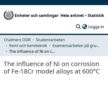
Enheter och samlingar
Hela arkivet
Statistik
(c
Logga in
Chalmers ODR
Studentarbeten
Kemi och kemiteknik
Examensarbeten på grundnivå
The influence of Ni on corrosion of Fe-18Cr model alloys at 600°C
The influence of Ni on corrosion
of Fe-18Cr model alloys at 600°C