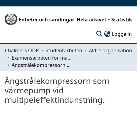
Enheter och samlingar
Hela arkivet
Statistik
(c
Logga in
Chalmers ODR
Studentarbeten
Äldre organisation
Examensarbeten för masterexamen
Ångstrålekompressorn som värmepump vid multipeleffektindunstning.
Ångstrålekompressorn som
värmepump vid
multipeleffektindunstning.