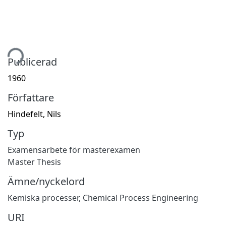
tar...
Publicerad
1960
Författare
Hindefelt, Nils
Typ
Examensarbete för masterexamen
Master Thesis
Ämne/nyckelord
Kemiska processer
,
Chemical Process Engineering
URI