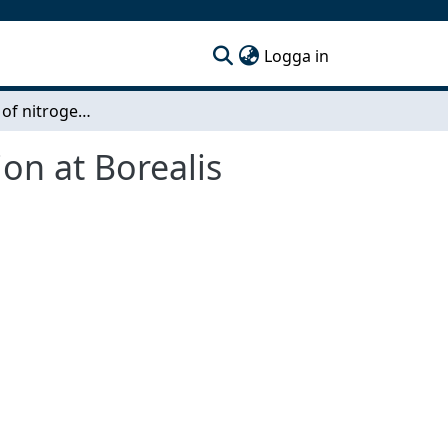
(current)
Logga in
Optimisation of nitrogen capacity and consumption at Borealis polyethylene plant
on at Borealis