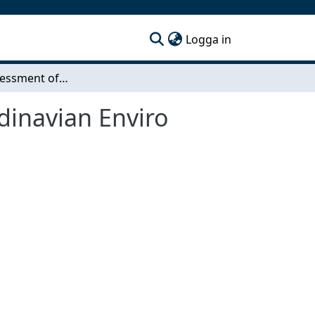
(current)
Logga in
Life Cycle Assessment of Waste Car Tyres at Scandinavian Enviro Systems
dinavian Enviro