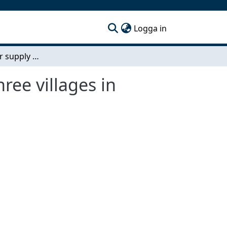
(current)
Logga in
A study of water supply at Nkinga Hospital and three villages in Igunga District, Tanzania.
ree villages in