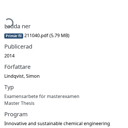
mtar...
Ladda ner
211040.pdf
(5.79 MB)
Primär fil
Publicerad
2014
Författare
Lindqvist, Simon
Typ
Examensarbete för masterexamen
Master Thesis
Program
Innovative and sustainable chemical engineering