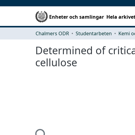
Enheter och samlingar
Hela arkive
Chalmers ODR
Studentarbeten
Kemi o
Determined of critic
cellulose
Hämtar...