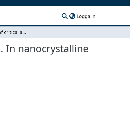
(current)
Logga in
Determined of critical aggregation concentration. In nanocrystalline cellulose
. In nanocrystalline