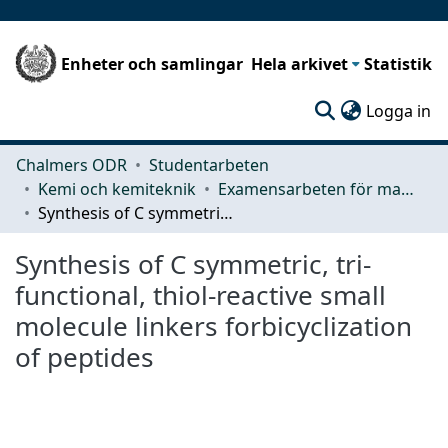
Enheter och samlingar
Hela arkivet
Statistik
(c
Logga in
Chalmers ODR
Studentarbeten
Kemi och kemiteknik
Examensarbeten för masterexamen
Synthesis of C symmetric, tri-functional, thiol-reactive small molecule linkers forbicyclization of peptides
Synthesis of C symmetric, tri-
functional, thiol-reactive small
molecule linkers forbicyclization
of peptides