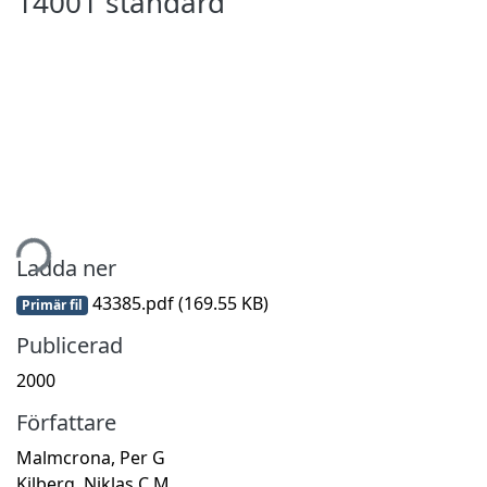
14001 standard
tar...
Ladda ner
43385.pdf
(169.55 KB)
Primär fil
Publicerad
2000
Författare
Malmcrona, Per G
Kilberg, Niklas C M