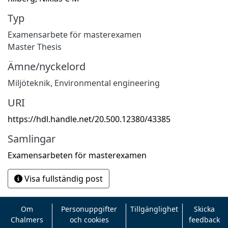
Typ
Examensarbete för masterexamen
Master Thesis
Ämne/nyckelord
Miljöteknik
,
Environmental engineering
URI
https://hdl.handle.net/20.500.12380/43385
Samlingar
Examensarbeten för masterexamen
Visa fullständig post
Om
Personuppgifter
Tillgänglighet
Skicka
Chalmers
och cookies
feedback