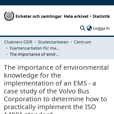
Enheter och samlingar
Hela arkivet
Statistik
(c
Logga in
Chalmers ODR
Studentarbeten
Centrum
Examensarbeten för masterexamen
The importance of environmental knowledge for the implementation of an EMS - a case study of the Volvo Bus Corporation to determine how to practically implement the ISO 14001 standard
The importance of environmental
knowledge for the
implementation of an EMS - a
case study of the Volvo Bus
Corporation to determine how to
practically implement the ISO