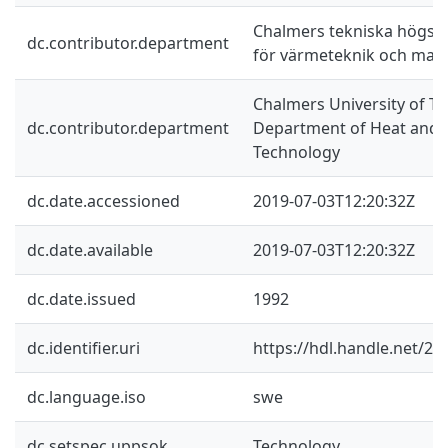
Chalmers tekniska högskol
dc.contributor.department
för värmeteknik och mask
Chalmers University of Te
dc.contributor.department
Department of Heat and
Technology
dc.date.accessioned
2019-07-03T12:20:32Z
dc.date.available
2019-07-03T12:20:32Z
dc.date.issued
1992
dc.identifier.uri
https://hdl.handle.net/2
dc.language.iso
swe
dc.setspec.uppsok
Technology