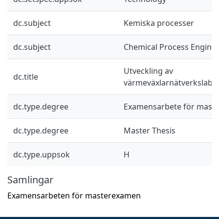
dc.subject
Kemiska processer
dc.subject
Chemical Process Engine
Utveckling av
dc.title
värmeväxlarnätverkslabo
dc.type.degree
Examensarbete för mast
dc.type.degree
Master Thesis
dc.type.uppsok
H
Samlingar
Examensarbeten för masterexamen