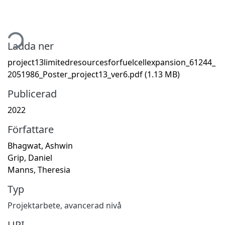
tar...
Ladda ner
project13limitedresourcesforfuelcellexpansion_61244_
2051986_Poster_project13_ver6.pdf
(1.13 MB)
Publicerad
2022
Författare
Bhagwat, Ashwin
Grip, Daniel
Manns, Theresia
Typ
Projektarbete, avancerad nivå
URI