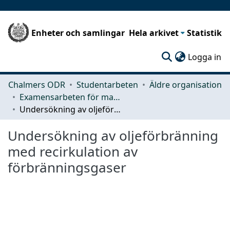
Enheter och samlingar
Hela arkivet
Statistik
(c
Logga in
Chalmers ODR
Studentarbeten
Äldre organisation
Examensarbeten för masterexamen
Undersökning av oljeförbränning med recirkulation av förbränningsgaser
Undersökning av oljeförbränning
med recirkulation av
förbränningsgaser