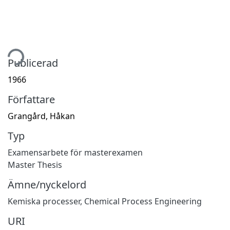
tar...
Publicerad
1966
Författare
Grangård, Håkan
Typ
Examensarbete för masterexamen
Master Thesis
Ämne/nyckelord
Kemiska processer
,
Chemical Process Engineering
URI