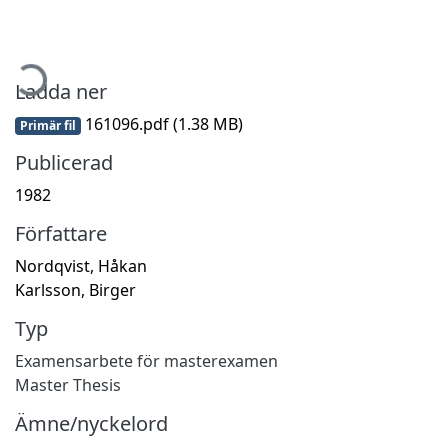
mtar...
Ladda ner
161096.pdf
(1.38 MB)
Primär fil
Publicerad
1982
Författare
Nordqvist, Håkan
Karlsson, Birger
Typ
Examensarbete för masterexamen
Master Thesis
Ämne/nyckelord